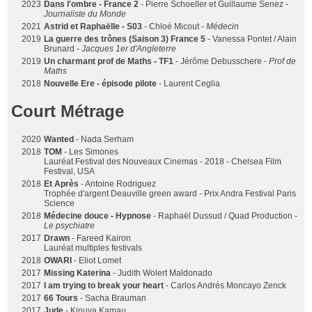
2023
Dans l'ombre - France 2
- Pierre Schoeller et Guillaume Senez -
Journaliste du Monde
2021
Astrid et Raphaëlle - S03
- Chloé Micout -
Médecin
2019
La guerre des trônes (Saison 3) France 5
- Vanessa Pontet / Alain
Brunard -
Jacques 1er d'Angleterre
2019
Un charmant prof de Maths - TF1
- Jérôme Debusschere -
Prof de
Maths
2018
Nouvelle Ere - épisode pilote
- Laurent Ceglia
Court Métrage
2020
Wanted
- Nada Serham
2018
TOM
- Les Simones
Lauréat Festival des Nouveaux Cinemas - 2018 - Chelsea Film
Festival, USA
2018
Et Après
- Antoine Rodriguez
Trophée d'argent Deauville green award - Prix Andra Festival Paris
Science
2018
Médecine douce - Hypnose
- Raphaël Dussud / Quad Production -
Le psychiatre
2017
Drawn
- Fareed Kairon
Lauréat multiples festivals
2018
OWARI
- Eliot Lomet
2017
Missing Katerina
- Judith Wolert Maldonado
2017
I am trying to break your heart
- Carlos Andrés Moncayo Zenck
2017
66 Tours
- Sacha Brauman
2017
Jude
- Kinuya Kamau