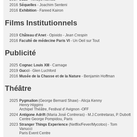
2016
Séquelles
- Joachim Senteni
2016
Exhibition
- Fareed Kairon
Films Institutionnels
2019
Château d'Anet
- Opixido -
Jean Crespin
2016
Faculté de médecine Paris VI
- Un Oeil sur Tout
Publicité
2025
Cognac Louis XIII
- Carnage
2019
Gucci
- Glen Luchford
2016
Musée de la Chasse et de la Nature
- Benjamin Hoffman
Théâtre
2025
Pygmalion
(George Bernard Shaw) - Alicja Kenny
Henry Higgins
Archipel Théâtre, Festival d' Avignon -OFF
2024
Antigone Adrift
(Maria José Contreras) - M.J.Contretaras, P. Dubott
Centre George Pompidou, Paris
2023
Stranger Things Experience
(Netflix/Fever/Mycotoo) - Tom
Vanucci
Paris Event Centre