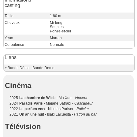
casting
Taille
1.80 m
Cheveux
Mi-long
Souples
Poivre-et-sel
Yeux
Marron
Corpulence
Normale
Liens
> Bande Démo : Bande Démo
Cinéma
2025
La chambre de Wilde
- Ma Xue -
Vincent
2024
Paradis Paris
- Majane Satrapi -
Cascadeur
2022
Le parfum vert
- Nicolas Pariser -
Policier
2021
Un an une nuit
- Isaki Lacuesta -
Patron du bar
Télévision