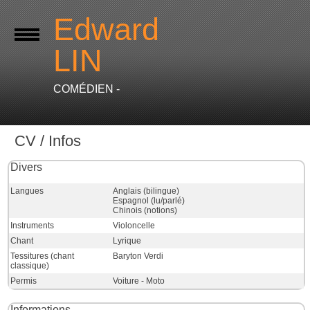
Edward
LIN
COMÉDIEN -
CV / Infos
Divers
Langues
Anglais (bilingue)
Espagnol (lu/parlé)
Chinois (notions)
Instruments
Violoncelle
Chant
Lyrique
Tessitures (chant
Baryton Verdi
classique)
Permis
Voiture - Moto
Informations