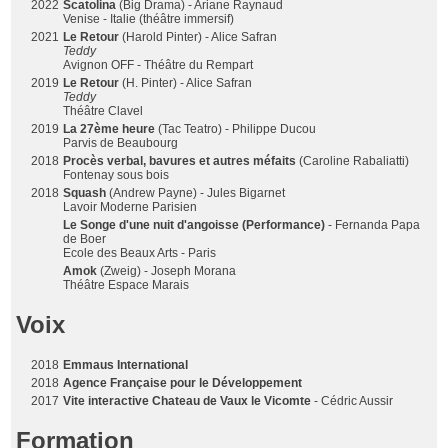
2022
Scatolina
(Big Drama) - Ariane Raynaud
Venise - Italie (théâtre immersif)
2021
Le Retour
(Harold Pinter) - Alice Safran
Teddy
Avignon OFF - Théâtre du Rempart
2019
Le Retour
(H. Pinter) - Alice Safran
Teddy
Théâtre Clavel
2019
La 27ème heure
(Tac Teatro) - Philippe Ducou
Parvis de Beaubourg
2018
Procès verbal, bavures et autres méfaits
(Caroline Rabaliatti)
Fontenay sous bois
2018
Squash
(Andrew Payne) - Jules Bigarnet
Lavoir Moderne Parisien
Le Songe d'une nuit d'angoisse (Performance)
- Fernanda Papa
de Boer
Ecole des Beaux Arts - Paris
Amok
(Zweig) - Joseph Morana
Théâtre Espace Marais
Voix
2018
Emmaus International
2018
Agence Française pour le Développement
2017
Vite interactive Chateau de Vaux le Vicomte
- Cédric Aussir
Formation