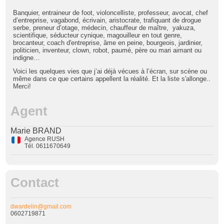
Banquier,
entraineur de foot, violoncelliste,
professeur, avocat, chef
d’entreprise, vagabond, écrivain, aristocrate, trafiquant de drogue
serbe, preneur d’otage, médecin, chauffeur de maître, yakuza,
scientifique, séducteur cynique, magouilleur en tout genre,
brocanteur, coach d'entreprise, âme en peine, bourgeois, jardinier,
politicien, inventeur, clown, robot, paumé, père ou mari aimant ou
indigne…
Voici les quelques vies que j’ai déjà vécues à l’écran, sur scène ou
même dans ce que certains appellent la réalité. Et la liste s'allonge..
Merci!
Agent
Marie BRAND
Agence RUSH
Tél. 0611670649
Contact
dwardelin@gmail.com
0602719871